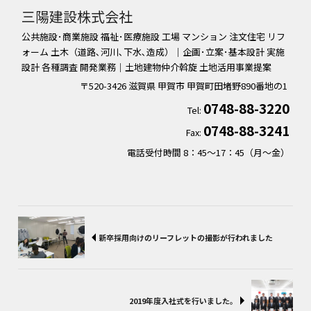
三陽建設株式会社
公共施設･商業施設 福祉･医療施設 工場 マンション 注文住宅 リフ
ォーム 土木（道路､河川､下水､造成）｜企画･立案･基本設計 実施
設計 各種調査 開発業務｜土地建物仲介斡旋 土地活用事業提案
〒520-3426
滋賀県
甲賀市
甲賀町田堵野890番地の1
0748-88-3220
Tel:
0748-88-3241
Fax:
電話受付時間 8：45～17：45（月〜金）
新卒採用向けのリーフレットの撮影が行われました
2019年度入社式を行いました。