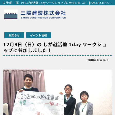
12月9日（日）の しが就活塾 1day ワークショップに参加しました！ | HACCP,GMP,システム建築,工場,プラント工場,保育園,ホテル,老人ホーム,建築,建設,外断熱,新築,滋賀,京都
会社を知る
お知らせ
イベント情報
12月9日（日）の しが就活塾 1day ワークショ
仲間を知る
ップに参加しました！
2018年12月14日
制度を知る
新卒採用
中途採用
個人情報保護方針