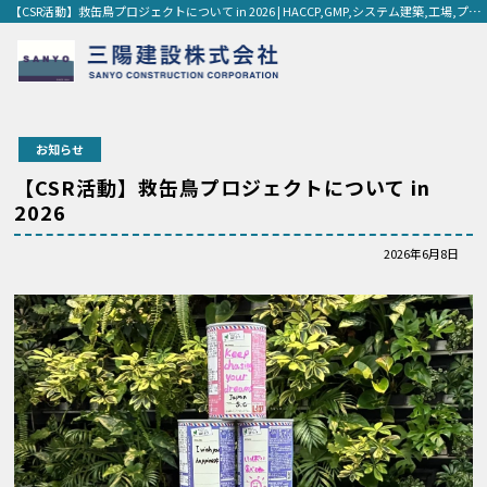
【CSR活動】救缶鳥プロジェクトについて in 2026 | HACCP,GMP,システム建築,工場,プラント工場,保育園,ホテル,老人ホーム,建築,建設,外断熱,新築,滋賀,京都
会社を知る
お知らせ
【CSR活動】救缶鳥プロジェクトについて in
仲間を知る
2026
2026年6月8日
制度を知る
新卒採用
中途採用
個人情報保護方針