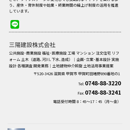
う、産休・育休制度や始業・終業時間の繰上げ制度の活用を推進
しています。
三陽建設株式会社
公共施設･商業施設 福祉･医療施設 工場 マンション 注文住宅 リフ
ォーム 土木（道路､河川､下水､造成）｜企画･立案･基本設計 実施
設計 各種調査 開発業務｜土地建物仲介斡旋 土地活用事業提案
〒520-3426
滋賀県
甲賀市
甲賀町田堵野890番地の1
0748-88-3220
Tel:
0748-88-3241
Fax:
電話受付時間 8：45～17：45（月〜金）